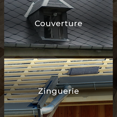
Charpente
Couverture
En détails
Couverture
Zinguerie
En détails