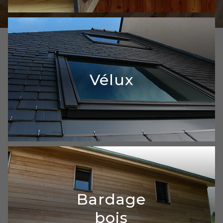
Zinguerie
Vélux
En détails
Vélux
Bardage
bois
En détails