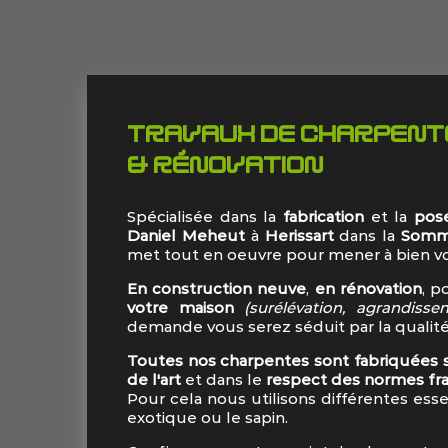
TRAVAUX DE CHARPENTE 
& RÉNOVATION
Spécialisée dans la
fabrication
et la
pose
Daniel Meheut
à
Herissart
dans la
Somm
met tout en oeuvre pour mener à bien vo
En construction neuve
,
en rénovation
, p
votre maison
(surélévation, agrandisse
demande vous serez séduit par la qualité
Toutes nos charpentes sont fabriquées
de l'art
et dans le
respect des normes fra
Pour cela nous utilisons différentes es
exotique ou le sapin.