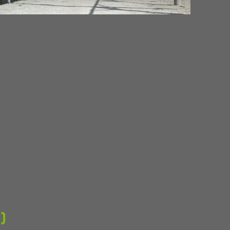
Constructions
En détails
)