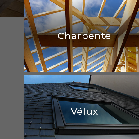
Charpente
Charpente
Vélux
En détails