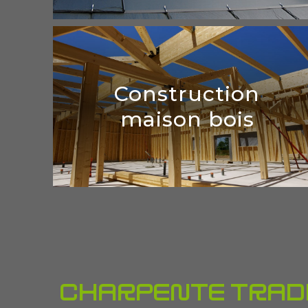
Vélux
Construction
maison bois
En détails
Construction maison bois
Charpente tradi
En détails