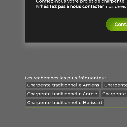
Confiez-nous votre projet de charpente, n
N'hésitez pas à nous contacter
, nos devi
Cont
Les recherches les plus fréquentes :
Charpente traditionnelle Amiens
Charpente
Charpente traditionnelle Corbie
Charpente 
Charpente traditionnelle Hérissart