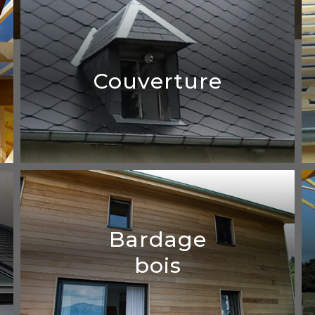
Couverture
Couverture
Bardage
bois
En détails