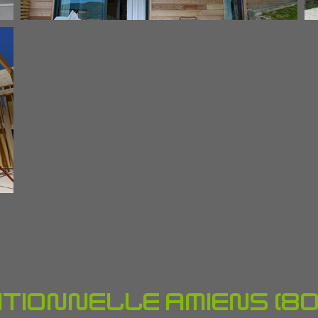
Bardage bois
En détails
tionnelle Amiens (80