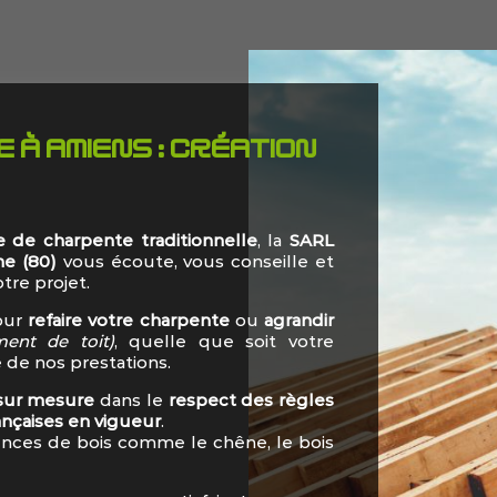
À AMIENS : CRÉATION
 de charpente traditionnelle
, la
SARL
e (80)
vous écoute, vous conseille et
tre projet.
our
refaire votre charpente
ou
agrandir
ment de toit)
, quelle que soit votre
 de nos prestations.
 sur mesure
dans le
respect des règles
nçaises en vigueur
.
sences de bois comme le chêne, le bois